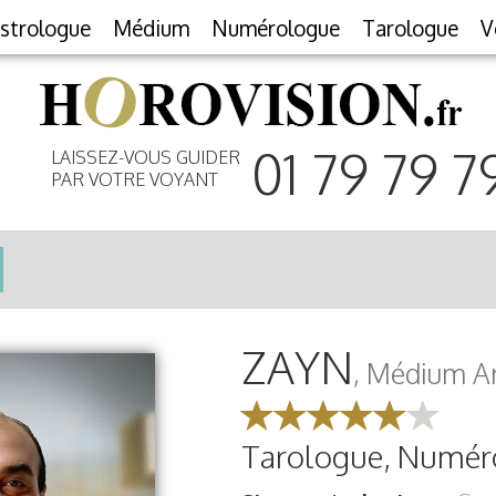
strologue
Médium
Numérologue
Tarologue
V
01 79 79 7
LAISSEZ-VOUS GUIDER
PAR VOTRE VOYANT
ZAYN
, Médium A
Tarologue, Numér