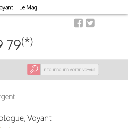
oyant
Le Mag
(*)
9 79
rgent
ologue, Voyant