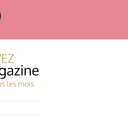
)
VEZ
gazine
us les mois