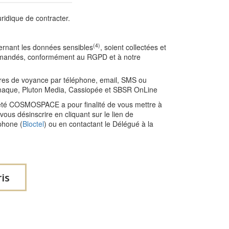
ridique de contracter.
(4)
cernant les données sensibles
, soient collectées et
s demandés, conformément au RGPD et à notre
fres de voyance par téléphone, email, SMS ou
maque, Pluton Media, Cassiopée et SBSR OnLine
ciété COSMOSPACE a pour finalité de vous mettre à
us désinscrire en cliquant sur le lien de
phone (
Bloctel
) ou en contactant le Délégué à la
ris