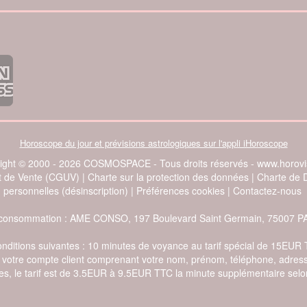
Horoscope du jour et prévisions astrologiques sur l'appli iHoroscope
ight © 2000 - 2026 COSMOSPACE - Tous droits réservés - www.horovis
et de Vente (CGUV)
|
Charte sur la protection des données
|
Charte de 
personnelles (désinscription)
|
Préférences cookies
|
Contactez-nous
e la consommation : AME CONSO, 197 Boulevard Saint Germain, 75007 P
conditions suivantes : 10 minutes de voyance au tarif spécial de 15EUR
de votre compte client comprenant votre nom, prénom, téléphone, adress
s, le tarif est de 3.5EUR à 9.5EUR TTC la minute supplémentaire selon