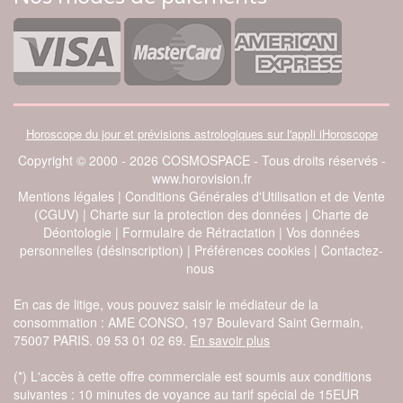
Horoscope du jour et prévisions astrologiques sur l'appli iHoroscope
Copyright © 2000 - 2026 COSMOSPACE - Tous droits réservés -
www.horovision.fr
Mentions légales
|
Conditions Générales d'Utilisation et de Vente
(CGUV)
|
Charte sur la protection des données
|
Charte de
Déontologie
|
Formulaire de Rétractation
|
Vos données
personnelles (désinscription)
|
Préférences cookies
|
Contactez-
nous
En cas de litige, vous pouvez saisir le médiateur de la
consommation : AME CONSO, 197 Boulevard Saint Germain,
75007 PARIS. 09 53 01 02 69.
En savoir plus
À propos des cookies
(*) L'accès à cette offre commerciale est soumis aux conditions
En cliquant sur 'Accepter', vous acceptez l'utilisation des cookies ou
suivantes : 10 minutes de voyance au tarif spécial de 15EUR
une technologie équivalente pour stocker et/ou accéder à des