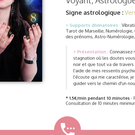
Voyant, Astrologu
Signe astrologique :
Ver
> Supports divinatoires :
Vibrat
Tarot de Marseille, Numérologie
des prénoms, Astro-Numérologie, 
> Présentation :
Connaissez-
stagnation où les doutes vous
noir et que tout va de travers 
l'aide de mes ressentis psychi
l'écoute qui me caractérise, je
guider vers le chemin d'un no
* 1.5€/min pendant 10 minutes
- 
Consultation de 10 minutes minimu