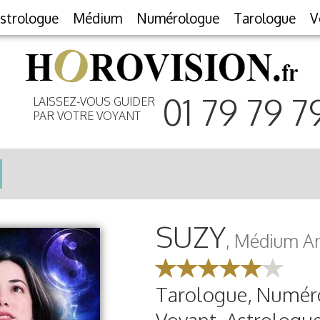
strologue
Médium
Numérologue
Tarologue
V
01 79 79 7
LAISSEZ-VOUS GUIDER
PAR VOTRE VOYANT
SUZY
, Médium A
Tarologue, Numér