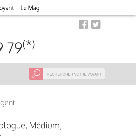
oyant
Le Mag
(*)
9 79
rgent
ologue, Médium,