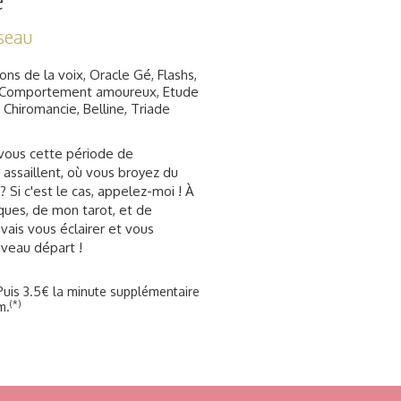
e
seau
ions de la voix, Oracle Gé, Flashs,
, Comportement amoureux, Etude
Chiromancie, Belline, Triade
vous cette période de
 assaillent, où vous broyez du
? Si c'est le cas, appelez-moi ! À
ques, de mon tarot, et de
 vais vous éclairer et vous
uveau départ !
Puis 3.5€ la minute supplémentaire
(*)
m.