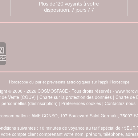
Plus de 120 voyants à votre
disposition, 7 jours / 7
Horoscope du jour et prévisions astrologiques sur l'appli iHoroscope
ight © 2000 - 2026 COSMOSPACE - Tous droits réservés - www.horovis
et de Vente (CGUV)
|
Charte sur la protection des données
|
Charte de 
personnelles (désinscription)
|
Préférences cookies
|
Contactez-nous
e la consommation : AME CONSO, 197 Boulevard Saint Germain, 75007 P
conditions suivantes : 10 minutes de voyance au tarif spécial de 15EUR
de votre compte client comprenant votre nom, prénom, téléphone, adress