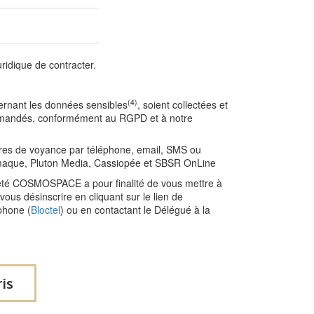
ridique de contracter.
(4)
cernant les données sensibles
, soient collectées et
s demandés, conformément au RGPD et à notre
fres de voyance par téléphone, email, SMS ou
maque, Pluton Media, Cassiopée et SBSR OnLine
ciété COSMOSPACE a pour finalité de vous mettre à
us désinscrire en cliquant sur le lien de
phone (
Bloctel
) ou en contactant le Délégué à la
ris