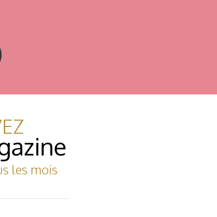
)
VEZ
gazine
us les mois