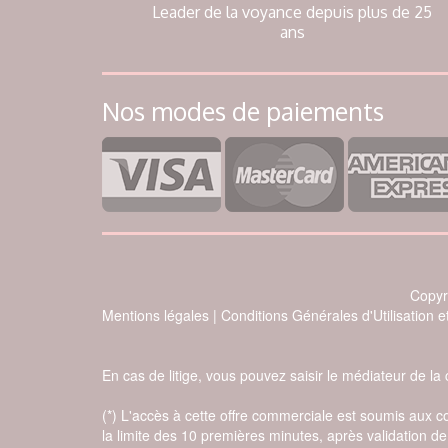
Leader de la voyance depuis plus de 25
ans
Nos modes de paiements
À propos des cookies
En cliquant sur 'Accepter', vous acceptez l'utilisation des cookies
ou une technologie équivalente pour stocker et/ou accéder à des
informations sur votre appareil.
Copyr
Ces informations peuvent être utilisées pour vous proposer un
Mentions légales
|
Conditions Générales d'Utilisation 
contenu personnalisé, mesurer la performance des contenus, en
apprendre plus sur leur audience, développer et améliorer nos
produits et services, et également autoriser les fonctionnalités de
En cas de litige, vous pouvez saisir le médiateur d
médias sociaux.
Vous pouvez paramétrer vos choix pour accepter les cookies ou
(*) L'accès à cette offre commerciale est soumis aux 
non, ou vous y opposer lorsque l’intérêt légitime est utilisé.
la limite des 10 premières minutes, après validation 