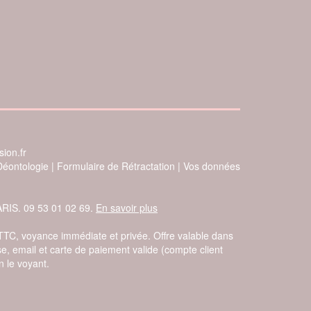
ion.fr
Déontologie
|
Formulaire de Rétractation
|
Vos données
ARIS. 09 53 01 02 69.
En savoir plus
 TTC, voyance immédiate et privée. Offre valable dans
e, email et carte de paiement valide (compte client
 le voyant.