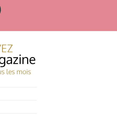
)
VEZ
gazine
us les mois