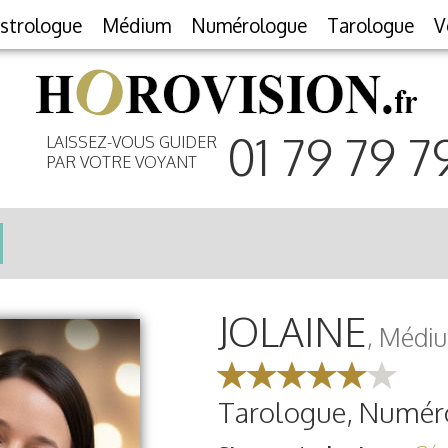
strologue
Médium
Numérologue
Tarologue
V
01 79 79 7
LAISSEZ-VOUS GUIDER
PAR VOTRE VOYANT
JOLAINE
, Médi
Tarologue, Numér