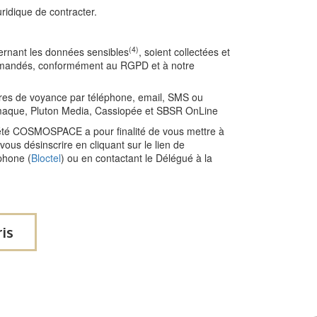
ridique de contracter.
(4)
cernant les données sensibles
, soient collectées et
s demandés, conformément au RGPD et à notre
fres de voyance par téléphone, email, SMS ou
maque, Pluton Media, Cassiopée et SBSR OnLine
ciété COSMOSPACE a pour finalité de vous mettre à
us désinscrire en cliquant sur le lien de
phone (
Bloctel
) ou en contactant le Délégué à la
ris