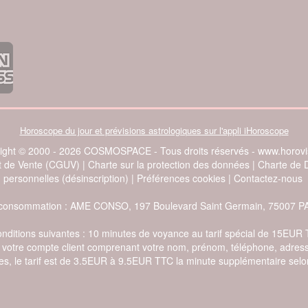
Horoscope du jour et prévisions astrologiques sur l'appli iHoroscope
ight © 2000 - 2026 COSMOSPACE - Tous droits réservés - www.horovis
et de Vente (CGUV)
|
Charte sur la protection des données
|
Charte de 
personnelles (désinscription)
|
Préférences cookies
|
Contactez-nous
e la consommation : AME CONSO, 197 Boulevard Saint Germain, 75007 P
conditions suivantes : 10 minutes de voyance au tarif spécial de 15EUR
de votre compte client comprenant votre nom, prénom, téléphone, adress
s, le tarif est de 3.5EUR à 9.5EUR TTC la minute supplémentaire selon