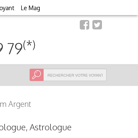
oyant
Le Mag
(*)
9 79
um Argent
ologue, Astrologue