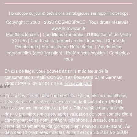
Horoscope du jour et prévisions astrologiques sur l'appli iHoroscope
Copyright © 2000 - 2026 COSMOSPACE - Tous droits réservés -
www.horovision.fr
Mentions légales
|
Conditions Générales d'Utilisation et de Vente
(CGUV)
|
Charte sur la protection des données
|
Charte de
Déontologie
|
Formulaire de Rétractation
|
Vos données
personnelles (désinscription)
|
Préférences cookies
|
Contactez-
nous
En cas de litige, vous pouvez saisir le médiateur de la
consommation : AME CONSO, 197 Boulevard Saint Germain,
75007 PARIS. 09 53 01 02 69.
En savoir plus
À propos des cookies
(*) L'accès à cette offre commerciale est soumis aux conditions
En cliquant sur 'Accepter', vous acceptez l'utilisation des cookies ou
suivantes : 10 minutes de voyance au tarif spécial de 15EUR
une technologie équivalente pour stocker et/ou accéder à des
TTC, voyance immédiate et privée. Offre valable dans la limite
informations sur votre appareil.
des 10 premières minutes, après validation de votre compte client
Ces informations peuvent être utilisées pour vous proposer un
comprenant votre nom, prénom, téléphone, adresse, email et
contenu personnalisé, mesurer la performance des contenus, en
carte de paiement valide (compte client nouveau ou existant). Au-
apprendre plus sur leur audience, développer et améliorer nos produits
delà des 10 premières minutes, le tarif est de 3.5EUR à 9.5EUR
et services, et également autoriser les fonctionnalités de médias